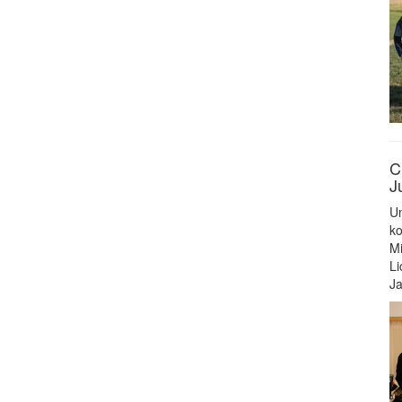
C
J
Un
ko
Mi
Li
Ja