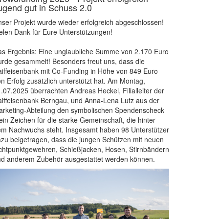
ugend gut in Schuss 2.0
ser Projekt wurde wieder erfolgreich abgeschlossen!
elen Dank für Eure Unterstützungen!
s Ergebnis: Eine unglaubliche Summe von 2.170 Euro
rde gesammelt! Besonders freut uns, dass die
iffeisenbank mit Co-Funding in Höhe von 849 Euro
n Erfolg zusätzlich unterstützt hat. Am Montag,
.07.2025 überrachten Andreas Heckel, Filialleiter der
iffeisenbank Berngau, und Anna-Lena Lutz aus der
rketing-Abteilung den symbolischen Spendenscheck
ein Zeichen für die starke Gemeinschaft, die hinter
m Nachwuchs steht. Insgesamt haben 98 Unterstützer
zu beigetragen, dass die jungen Schützen mit neuen
chtpunktgewehren, Schießjacken, Hosen, Stirnbändern
nd anderem Zubehör ausgestattet werden können.