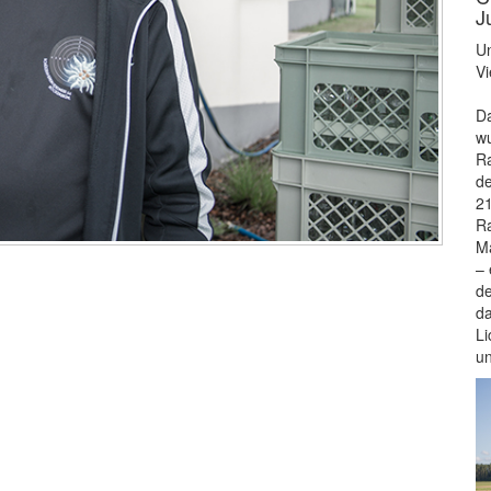
J
Un
Vi
Da
wu
Ra
de
21
Ra
Ma
– 
de
da
Li
u