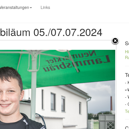
Veranstaltungen
Links
ubiläum 05./07.07.2024
S
Hi
Ru
T
- 
- 
- 
- 
T
C