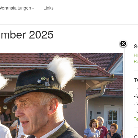
Veranstaltungen
Links
tember 2025
S
Hi
Ru
T
- 
- 
- 
- 
T
C