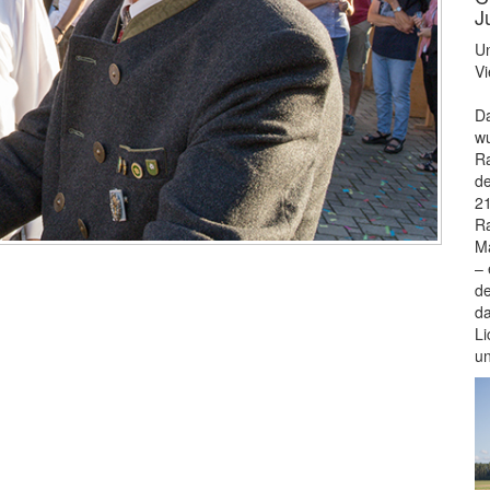
J
Un
Vi
Da
wu
Ra
de
21
Ra
Ma
– 
de
da
Li
u