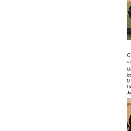
C
J
Un
ko
Mi
Li
Ja