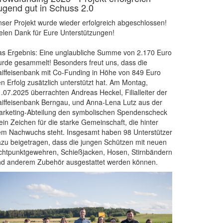
ugend gut in Schuss 2.0
ser Projekt wurde wieder erfolgreich abgeschlossen!
elen Dank für Eure Unterstützungen!
s Ergebnis: Eine unglaubliche Summe von 2.170 Euro
rde gesammelt! Besonders freut uns, dass die
iffeisenbank mit Co-Funding in Höhe von 849 Euro
n Erfolg zusätzlich unterstützt hat. Am Montag,
.07.2025 überrachten Andreas Heckel, Filialleiter der
iffeisenbank Berngau, und Anna-Lena Lutz aus der
rketing-Abteilung den symbolischen Spendenscheck
ein Zeichen für die starke Gemeinschaft, die hinter
m Nachwuchs steht. Insgesamt haben 98 Unterstützer
zu beigetragen, dass die jungen Schützen mit neuen
chtpunktgewehren, Schießjacken, Hosen, Stirnbändern
nd anderem Zubehör ausgestattet werden können.