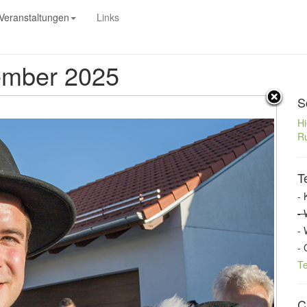
Veranstaltungen
Links
tember 2025
S
Hi
Ru
T
- 
- 
- 
- 
T
C