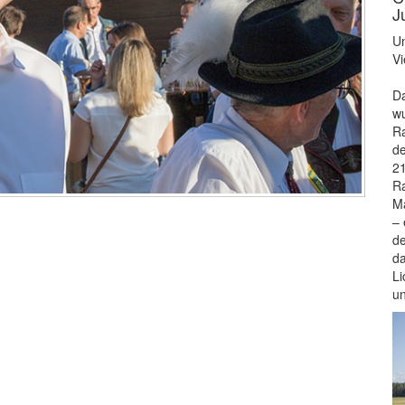
J
Un
Vi
Da
wu
Ra
de
21
Ra
Ma
– 
de
da
Li
u