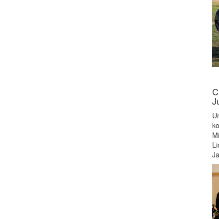
C
J
Un
ko
Mi
Li
Ja