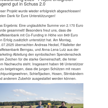
ugend gut in Schuss 2.0
ser Projekt wurde wieder erfolgreich abgeschlossen!
elen Dank für Eure Unterstützungen!
s Ergebnis: Eine unglaubliche Summe von 2.170 Euro
rde gesammelt! Besonders freut uns, dass die
iffeisenbank mit Co-Funding in Höhe von 849 Euro
n Erfolg zusätzlich unterstützt hat. Am Montag,
.07.2025 überrachten Andreas Heckel, Filialleiter der
iffeisenbank Berngau, und Anna-Lena Lutz aus der
rketing-Abteilung den symbolischen Spendenscheck
ein Zeichen für die starke Gemeinschaft, die hinter
m Nachwuchs steht. Insgesamt haben 98 Unterstützer
zu beigetragen, dass die jungen Schützen mit neuen
chtpunktgewehren, Schießjacken, Hosen, Stirnbändern
nd anderem Zubehör ausgestattet werden können.