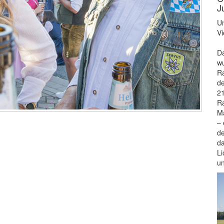
J
Un
Vi
Da
wu
Ra
de
21
Ra
Ma
– 
de
da
Li
u