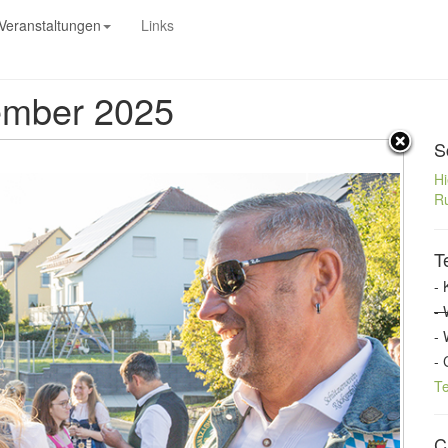
Veranstaltungen
Links
tember 2025
S
Hi
Ru
T
- 
- 
- 
- 
T
C