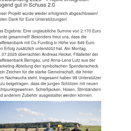
ugend gut in Schuss 2.0
ser Projekt wurde wieder erfolgreich abgeschlossen!
elen Dank für Eure Unterstützungen!
s Ergebnis: Eine unglaubliche Summe von 2.170 Euro
rde gesammelt! Besonders freut uns, dass die
iffeisenbank mit Co-Funding in Höhe von 849 Euro
n Erfolg zusätzlich unterstützt hat. Am Montag,
.07.2025 überrachten Andreas Heckel, Filialleiter der
iffeisenbank Berngau, und Anna-Lena Lutz aus der
rketing-Abteilung den symbolischen Spendenscheck
ein Zeichen für die starke Gemeinschaft, die hinter
m Nachwuchs steht. Insgesamt haben 98 Unterstützer
zu beigetragen, dass die jungen Schützen mit neuen
chtpunktgewehren, Schießjacken, Hosen, Stirnbändern
nd anderem Zubehör ausgestattet werden können.