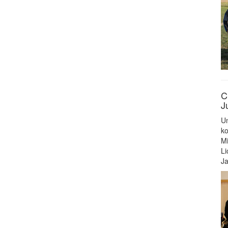
C
J
Un
ko
Mi
Li
Ja