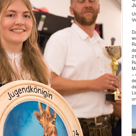
J
Un
Vi
Da
wu
Ra
de
21
Ra
Ma
– 
de
da
Li
u