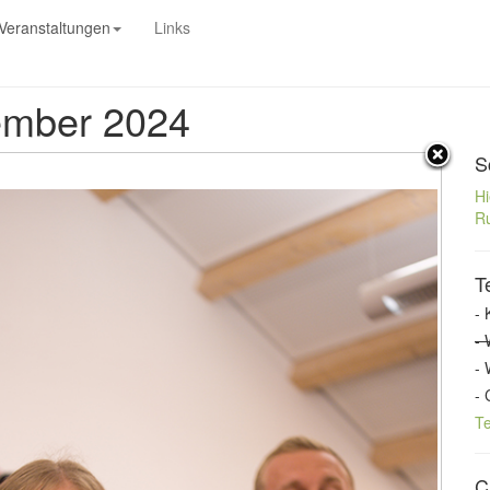
Veranstaltungen
Links
tember 2024
S
Hi
Ru
T
- 
- 
- 
- 
T
C