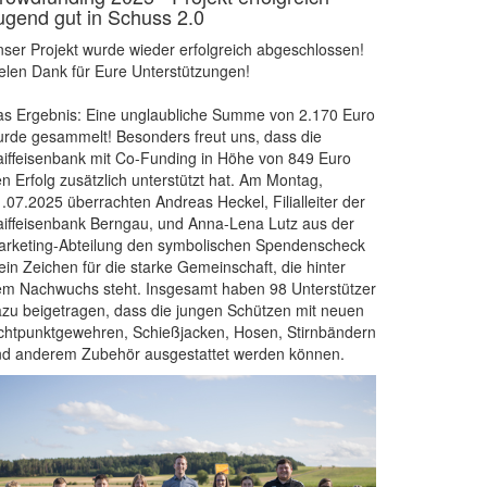
ugend gut in Schuss 2.0
ser Projekt wurde wieder erfolgreich abgeschlossen!
elen Dank für Eure Unterstützungen!
s Ergebnis: Eine unglaubliche Summe von 2.170 Euro
rde gesammelt! Besonders freut uns, dass die
iffeisenbank mit Co-Funding in Höhe von 849 Euro
n Erfolg zusätzlich unterstützt hat. Am Montag,
.07.2025 überrachten Andreas Heckel, Filialleiter der
iffeisenbank Berngau, und Anna-Lena Lutz aus der
rketing-Abteilung den symbolischen Spendenscheck
ein Zeichen für die starke Gemeinschaft, die hinter
m Nachwuchs steht. Insgesamt haben 98 Unterstützer
zu beigetragen, dass die jungen Schützen mit neuen
chtpunktgewehren, Schießjacken, Hosen, Stirnbändern
nd anderem Zubehör ausgestattet werden können.