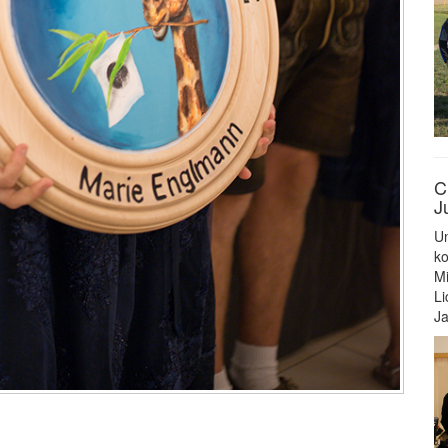
C
J
Un
ko
Mi
Li
Ja