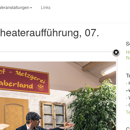
Veranstaltungen
Links
heateraufführung, 07.
S
Hi
Ru
T
- 
- 
- 
- 
T
C