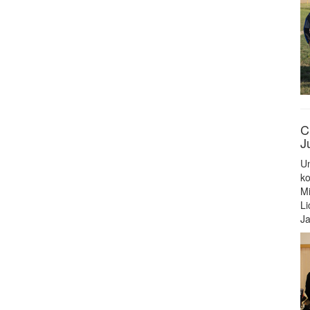
C
J
Un
ko
Mi
Li
Ja