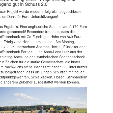
ugend gut in Schuss 2.0
ser Projekt wurde wieder erfolgreich abgeschlossen!
elen Dank für Eure Unterstützungen!
s Ergebnis: Eine unglaubliche Summe von 2.170 Euro
rde gesammelt! Besonders freut uns, dass die
iffeisenbank mit Co-Funding in Höhe von 849 Euro
n Erfolg zusätzlich unterstützt hat. Am Montag,
.07.2025 überrachten Andreas Heckel, Filialleiter der
iffeisenbank Berngau, und Anna-Lena Lutz aus der
rketing-Abteilung den symbolischen Spendenscheck
ein Zeichen für die starke Gemeinschaft, die hinter
m Nachwuchs steht. Insgesamt haben 98 Unterstützer
zu beigetragen, dass die jungen Schützen mit neuen
chtpunktgewehren, Schießjacken, Hosen, Stirnbändern
nd anderem Zubehör ausgestattet werden können.