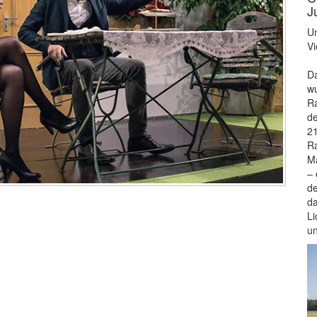
J
Un
Vi
Da
wu
Ra
de
21
Ra
Ma
– 
de
da
Li
u