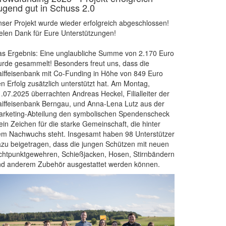
ugend gut in Schuss 2.0
ser Projekt wurde wieder erfolgreich abgeschlossen!
elen Dank für Eure Unterstützungen!
s Ergebnis: Eine unglaubliche Summe von 2.170 Euro
rde gesammelt! Besonders freut uns, dass die
iffeisenbank mit Co-Funding in Höhe von 849 Euro
n Erfolg zusätzlich unterstützt hat. Am Montag,
.07.2025 überrachten Andreas Heckel, Filialleiter der
iffeisenbank Berngau, und Anna-Lena Lutz aus der
rketing-Abteilung den symbolischen Spendenscheck
ein Zeichen für die starke Gemeinschaft, die hinter
m Nachwuchs steht. Insgesamt haben 98 Unterstützer
zu beigetragen, dass die jungen Schützen mit neuen
chtpunktgewehren, Schießjacken, Hosen, Stirnbändern
nd anderem Zubehör ausgestattet werden können.