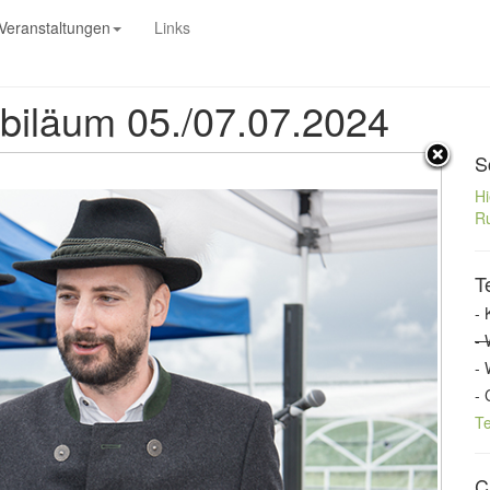
Veranstaltungen
Links
ubiläum 05./07.07.2024
S
Hi
Ru
T
- 
- 
- 
- 
T
C