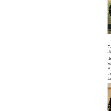
C
J
Un
ko
Mi
Li
Ja