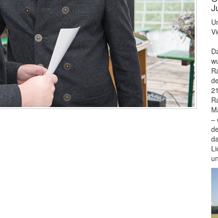
J
Un
Vi
Da
wu
Ra
de
21
Ra
Ma
– 
de
da
Li
u