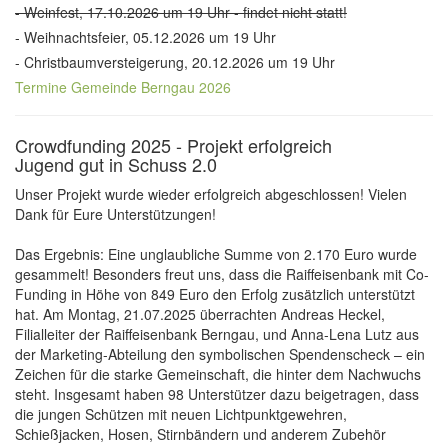
- Weinfest, 17.10.2026 um 19 Uhr - findet nicht statt!
- Weihnachtsfeier, 05.12.2026 um 19 Uhr
- Christbaumversteigerung, 20.12.2026 um 19 Uhr
Termine Gemeinde Berngau 2026
Crowdfunding 2025 - Projekt erfolgreich
Jugend gut in Schuss 2.0
Unser Projekt wurde wieder erfolgreich abgeschlossen! Vielen
Dank für Eure Unterstützungen!
Das Ergebnis: Eine unglaubliche Summe von 2.170 Euro wurde
gesammelt! Besonders freut uns, dass die Raiffeisenbank mit Co-
Funding in Höhe von 849 Euro den Erfolg zusätzlich unterstützt
hat. Am Montag, 21.07.2025 überrachten Andreas Heckel,
Filialleiter der Raiffeisenbank Berngau, und Anna-Lena Lutz aus
der Marketing-Abteilung den symbolischen Spendenscheck – ein
Zeichen für die starke Gemeinschaft, die hinter dem Nachwuchs
steht. Insgesamt haben 98 Unterstützer dazu beigetragen, dass
die jungen Schützen mit neuen Lichtpunktgewehren,
Schießjacken, Hosen, Stirnbändern und anderem Zubehör