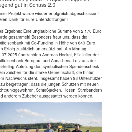
ugend gut in Schuss 2.0
ser Projekt wurde wieder erfolgreich abgeschlossen!
elen Dank für Eure Unterstützungen!
s Ergebnis: Eine unglaubliche Summe von 2.170 Euro
rde gesammelt! Besonders freut uns, dass die
iffeisenbank mit Co-Funding in Höhe von 849 Euro
n Erfolg zusätzlich unterstützt hat. Am Montag,
.07.2025 überrachten Andreas Heckel, Filialleiter der
iffeisenbank Berngau, und Anna-Lena Lutz aus der
rketing-Abteilung den symbolischen Spendenscheck
ein Zeichen für die starke Gemeinschaft, die hinter
m Nachwuchs steht. Insgesamt haben 98 Unterstützer
zu beigetragen, dass die jungen Schützen mit neuen
chtpunktgewehren, Schießjacken, Hosen, Stirnbändern
nd anderem Zubehör ausgestattet werden können.