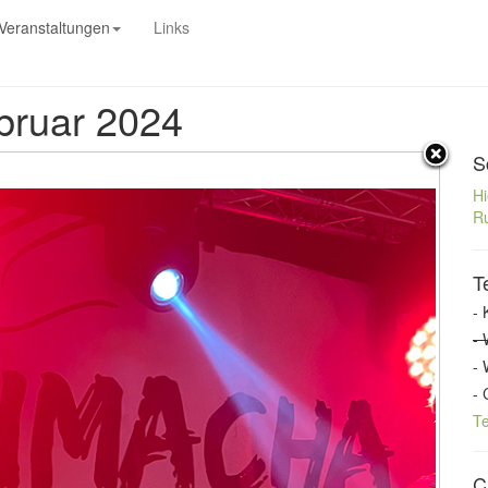
Veranstaltungen
Links
ebruar 2024
S
Hi
Ru
T
- 
- 
- 
- 
T
C