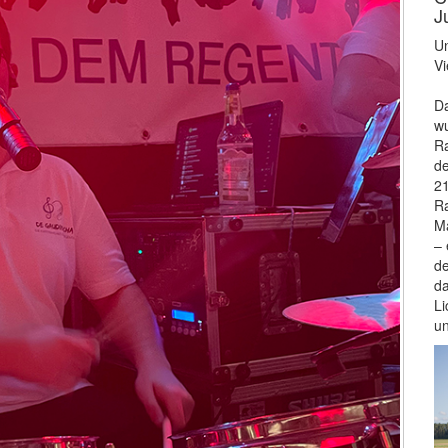
J
Un
Vi
Da
wu
Ra
de
21
Ra
Ma
– 
de
da
Li
u