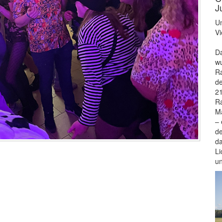
J
Un
Vi
Da
wu
Ra
de
21
Ra
Ma
– 
de
da
Li
u