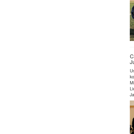
C
J
Un
ko
Mi
Li
Ja