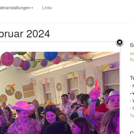
Veranstaltungen
Links
ebruar 2024
S
Hi
Ru
T
- 
- 
- 
- 
T
C