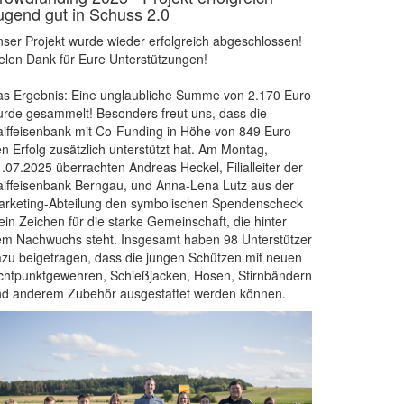
ugend gut in Schuss 2.0
ser Projekt wurde wieder erfolgreich abgeschlossen!
elen Dank für Eure Unterstützungen!
s Ergebnis: Eine unglaubliche Summe von 2.170 Euro
rde gesammelt! Besonders freut uns, dass die
iffeisenbank mit Co-Funding in Höhe von 849 Euro
n Erfolg zusätzlich unterstützt hat. Am Montag,
.07.2025 überrachten Andreas Heckel, Filialleiter der
iffeisenbank Berngau, und Anna-Lena Lutz aus der
rketing-Abteilung den symbolischen Spendenscheck
ein Zeichen für die starke Gemeinschaft, die hinter
m Nachwuchs steht. Insgesamt haben 98 Unterstützer
zu beigetragen, dass die jungen Schützen mit neuen
chtpunktgewehren, Schießjacken, Hosen, Stirnbändern
nd anderem Zubehör ausgestattet werden können.